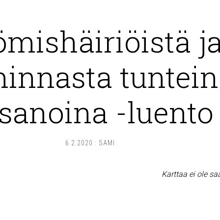
mishäiriöistä j
innasta tuntein
 sanoina -luento
6.2.2020
:
SAMI
Karttaa ei ole sa