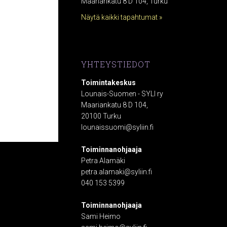
Maariankatu 8 D 104, Turku
Näytä kaikki tapahtumat »
YHTEYSTIEDOT
Toimintakeskus
Lounais-Suomen - SYLI ry
Maariankatu 8 D 104,
20100 Turku
lounaissuomi@syliin.fi
Toiminnanohjaaja
Petra Alamäki
petra.alamaki@syliin.fi
040 153 5399
Toiminnanohjaaja
Sami Heimo