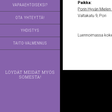
Paikka:
VAPAAEHTOISEKSI?
Porin Hyvän Mielen 
Valtakatu 9, Pori
OTA YHTEYTTÄ!
YHDISTYS
Luennoimassa kokem
TAITO-VALMENNUS
LÖYDÄT MEIDÄT MYÖS
SOMESTA!