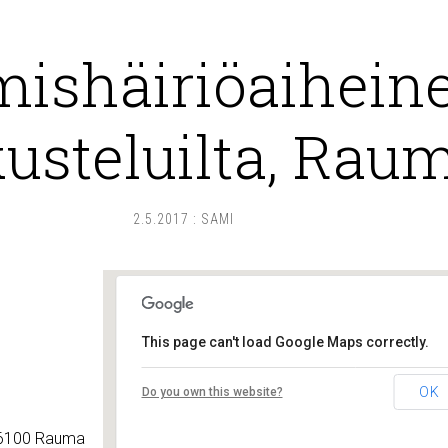
ishäiriöaihein
usteluilta, Rau
2.5.2017
:
SAMI
This page can't load Google Maps correctly.
Nuorisotakuutalo
OK
Do you own this website?
Savilankatu 10 B - Rauma
Tapahtumat
 26100 Rauma