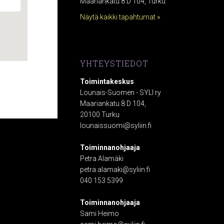
Maariankatu 8 D 104, Turku
Näytä kaikki tapahtumat »
YHTEYSTIEDOT
Toimintakeskus
Lounais-Suomen - SYLI ry
Maariankatu 8 D 104,
20100 Turku
lounaissuomi@syliin.fi
Toiminnanohjaaja
Petra Alamäki
petra.alamaki@syliin.fi
040 153 5399
Toiminnanohjaaja
Sami Heimo