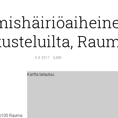
ishäiriöaihein
usteluilta, Rau
4.4.2017
:
SAMI
Kartta latautuu...
 26100 Rauma