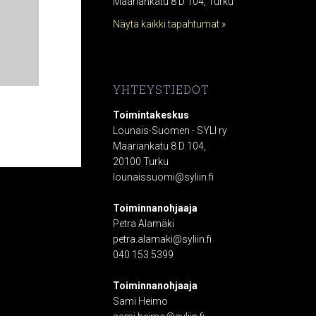
Maariankatu 8 D 104, Turku
Näytä kaikki tapahtumat »
YHTEYSTIEDOT
Toimintakeskus
Lounais-Suomen - SYLI ry
Maariankatu 8 D 104,
20100 Turku
lounaissuomi@syliin.fi
Toiminnanohjaaja
Petra Alamäki
petra.alamaki@syliin.fi
040 153 5399
Toiminnanohjaaja
Sami Heimo