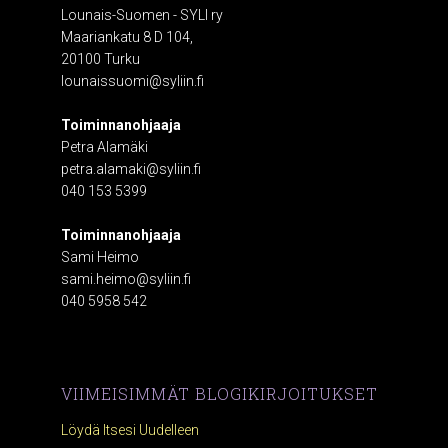
Lounais-Suomen - SYLI ry
Maariankatu 8 D 104,
20100 Turku
lounaissuomi@syliin.fi
Toiminnanohjaaja
Petra Alamäki
petra.alamaki@syliin.fi
040 153 5399
Toiminnanohjaaja
Sami Heimo
sami.heimo@syliin.fi
040 5958 542
VIIMEISIMMÄT BLOGIKIRJOITUKSET
Löydä Itsesi Uudelleen