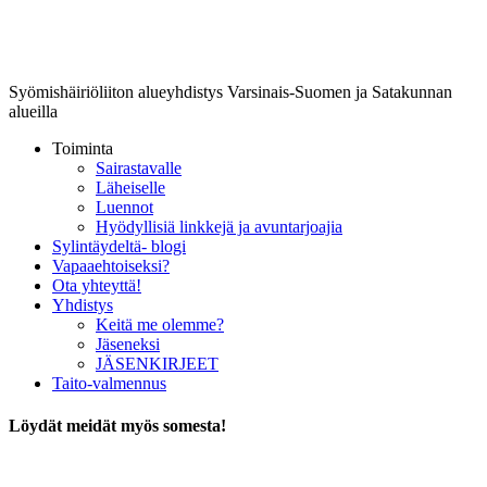
Lounais-Suomen-SYLI ry
Syömishäiriöliiton alueyhdistys Varsinais-Suomen ja Satakunnan
alueilla
Toiminta
Sairastavalle
Läheiselle
Luennot
Hyödyllisiä linkkejä ja avuntarjoajia
Sylintäydeltä- blogi
Vapaaehtoiseksi?
Ota yhteyttä!
Yhdistys
Keitä me olemme?
Jäseneksi
JÄSENKIRJEET
Taito-valmennus
Löydät meidät myös somesta!