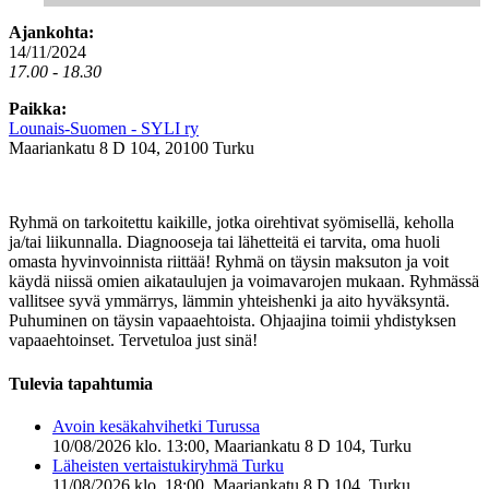
Ajankohta:
14/11/2024
17.00 - 18.30
Paikka:
Lounais-Suomen - SYLI ry
Maariankatu 8 D 104, 20100 Turku
Ryhmä on tarkoitettu kaikille, jotka oirehtivat syömisellä, keholla
ja/tai liikunnalla. Diagnooseja tai lähetteitä ei tarvita, oma huoli
omasta hyvinvoinnista riittää! Ryhmä on täysin maksuton ja voit
käydä niissä omien aikataulujen ja voimavarojen mukaan. Ryhmässä
vallitsee syvä ymmärrys, lämmin yhteishenki ja aito hyväksyntä.
Puhuminen on täysin vapaaehtoista. Ohjaajina toimii yhdistyksen
vapaaehtoinset. Tervetuloa just sinä!
Tulevia tapahtumia
Avoin kesäkahvihetki Turussa
10/08/2026 klo. 13:00, Maariankatu 8 D 104, Turku
Läheisten vertaistukiryhmä Turku
11/08/2026 klo. 18:00, Maariankatu 8 D 104, Turku