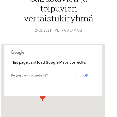
toipuvien
vertaistukiryhmä
24.2.2021
:
PETRA ALAMÄKI
This page can't load Google Maps correctly.
Lounais-Suomen – SYLI ry
OK
Do you own this website?
Maariankatu 8 D 104 - Turku
Tapahtumat