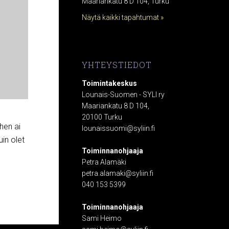
Maariankatu 8 D 104, Turku
Näytä kaikki tapahtumat »
YHTEYSTIEDOT
Toimintakeskus
Lounais-Suomen - SYLI ry
Maariankatu 8 D 104,
20100 Turku
hen ai
lounaissuomi@syliin.fi
uin olet
Toiminnanohjaaja
Petra Alamäki
petra.alamaki@syliin.fi
040 153 5399
Toiminnanohjaaja
Sami Heimo