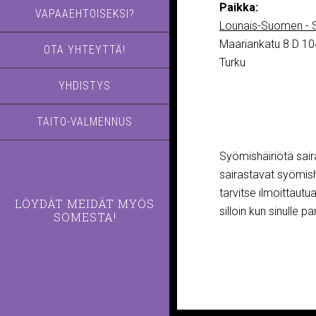
Paikka:
VAPAAEHTOISEKSI?
Lounais-Suomen - S
Maariankatu 8 D 10
OTA YHTEYTTÄ!
Turku
YHDISTYS
TAITO-VALMENNUS
Syömishäiriötä saira
sairastavat syömish
tarvitse ilmoittautu
LÖYDÄT MEIDÄT MYÖS
silloin kun sinulle p
SOMESTA!