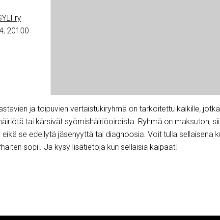
YLI ry
4, 20100
stavien ja toipuvien vertaistukiryhmä on tarkoitettu kaikille, jotka
äiriötä tai kärsivät syömishäiriöoireista. Ryhmä on maksuton, sii
a eikä se edellytä jäsenyyttä tai diagnoosia. Voit tulla sellaisena k
arhaiten sopii. Ja kysy lisätietoja kun sellaisia kaipaat!