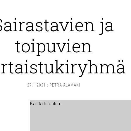
Sairastavien ja
toipuvien
rtaistukiryhmä
27.1.2021
:
PETRA ALAMÄKI
Kartta latautuu...