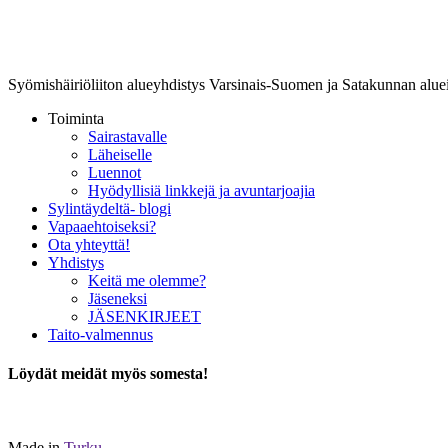
Lounais-Suomen-SYLI ry
Syömishäiriöliiton alueyhdistys Varsinais-Suomen ja Satakunnan aluei
Toiminta
Sairastavalle
Läheiselle
Luennot
Hyödyllisiä linkkejä ja avuntarjoajia
Sylintäydeltä- blogi
Vapaaehtoiseksi?
Ota yhteyttä!
Yhdistys
Keitä me olemme?
Jäseneksi
JÄSENKIRJEET
Taito-valmennus
Löydät meidät myös somesta!
Made in
Turku