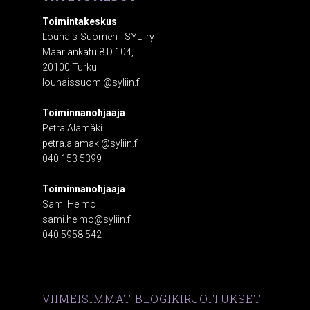
Toimintakeskus
Lounais-Suomen - SYLI ry
Maariankatu 8 D 104,
20100 Turku
lounaissuomi@syliin.fi
Toiminnanohjaaja
Petra Alamäki
petra.alamaki@syliin.fi
040 153 5399
Toiminnanohjaaja
Sami Heimo
sami.heimo@syliin.fi
040 5958 542
VIIMEISIMMÄT BLOGIKIRJOITUKSET