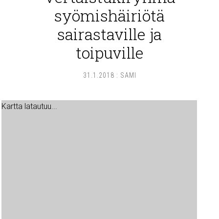
syömishäiriötä
sairastaville ja
toipuville
31.1.2018
:
SAMI
Kartta latautuu...