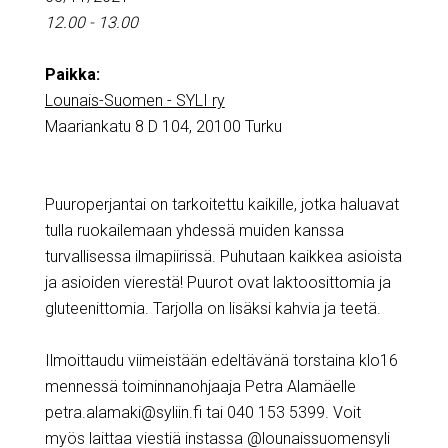
12.00 - 13.00
Paikka:
Lounais-Suomen - SYLI ry
Maariankatu 8 D 104, 20100 Turku
Puuroperjantai on tarkoitettu kaikille, jotka haluavat
tulla ruokailemaan yhdessä muiden kanssa
turvallisessa ilmapiirissä. Puhutaan kaikkea asioista
ja asioiden vierestä! Puurot ovat laktoosittomia ja
gluteenittomia. Tarjolla on lisäksi kahvia ja teetä.
Ilmoittaudu viimeistään edeltävänä torstaina klo16
mennessä toiminnanohjaaja Petra Alamäelle
petra.alamaki@syliin.fi tai 040 153 5399. Voit
myös laittaa viestiä instassa @lounaissuomensyli