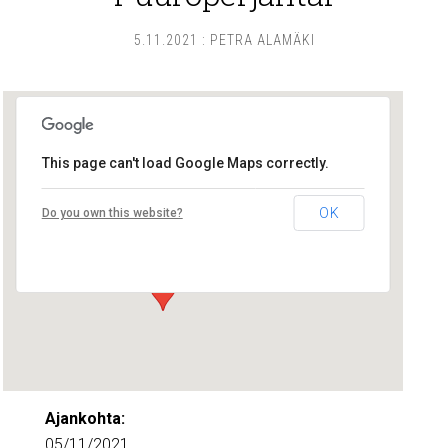
5.11.2021
:
PETRA ALAMÄKI
This page can't load Google Maps correctly.
Lounais-Suomen – SYLI ry
OK
Do you own this website?
Maariankatu 8 D 104 - Turku
Tapahtumat
Ajankohta:
05/11/2021