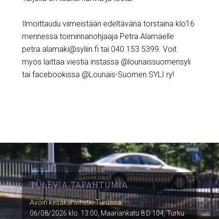
Ilmoittaudu viimeistään edeltävänä torstaina klo16
mennessä toiminnanohjaaja Petra Alamäelle
petra.alamaki@syliin.fi tai 040 153 5399. Voit
myös laittaa viestiä instassa @lounaissuomensyli
tai facebookissa @Lounais-Suomen SYLI ry!
TULEVIA TAPAHTUMIA
Avoin kesäkahvihetki Turussa
06/08/2026 klo. 13:00, Maariankatu 8 D 104, Turku