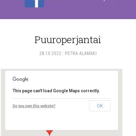
Puuroperjantai
28.10.2022
:
PETRA ALAMÄKI
This page can't load Google Maps correctly.
Lounais-Suomen – SYLI ry
OK
Do you own this website?
Maariankatu 8 D 104 - Turku
Tapahtumat