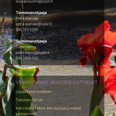
lounaissuomi@syliin.fi
Toiminnanohjaaja
Petra Alamäki
petra.alamaki@syliin.fi
040 153 5399
Toiminnanohjaaja
Sami Heimo
sami.heimo@syliin.fi
040 5958 542
VIIMEISIMMÄT BLOGIKIRJOITUKSET
Löydä Itsesi Uudelleen
Toksinen TikTok
Kerro kerro kelloni, ken suoriutuu meistä
parhaimmin