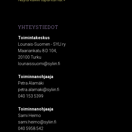
YHTEYSTIEDOT
Toimintakeskus
Lounais-Suomen - SYLI ry
Maariankatu 8 D 104,
20100 Turku
lounaissuomi@syliin.fi
Toiminnanohjaaja
Petra Alamäki
petra.alamaki@syliin.fi
040 153 5399
Toiminnanohjaaja
Sami Heimo
sami.heimo@syliin.fi
040 5958 542