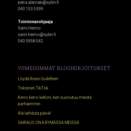
petra.alamaki@syliin.fi
040 153 5399
Toiminnanohjaaja
Sami Heimo
sami.heimo@syliin.fi
040 5958 542
VIIMEISIMMÄT BLOGIKIRJOITUKSET
Löydä Itsesi Uudelleen
Toksinen TikTok
Kerro kerro kelloni, ken suoriutuu meistä
parhaimmin
Älä laihduta päivä!
SAIRAUS ON KÄYMÄSSÄ MEISSÄ