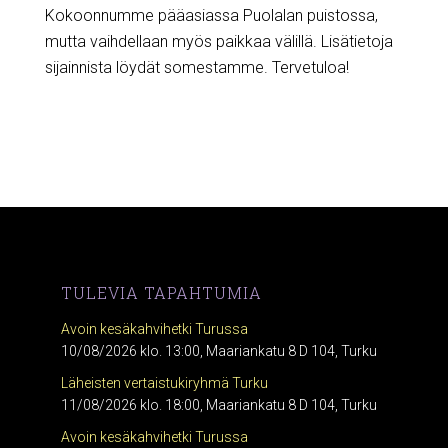
Kokoonnumme pääasiassa Puolalan puistossa,
mutta vaihdellaan myös paikkaa välillä. Lisätietoja
sijainnista löydät somestamme. Tervetuloa!
TULEVIA TAPAHTUMIA
Avoin kesäkahvihetki Turussa
10/08/2026 klo. 13:00, Maariankatu 8 D 104, Turku
Läheisten vertaistukiryhmä Turku
11/08/2026 klo. 18:00, Maariankatu 8 D 104, Turku
Avoin kesäkahvihetki Turussa