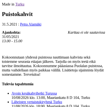
Made in
Turku
Puistokahvit
31.5.2021
:
Petra Alamäki
Ajankohta:
Karttaa ei ole saatavissa
31/05/2021
13.00 - 15.00
Kokoonnutaan yhdessä puistossa nauttimaan kahvista sekä
toistemme seurasta etäajan jälkeen. Tarjolla on myös teetä eikä
tarvitse ilmoittautua. Kokoonnumme pääasiassa Puolalan puistossa,
mutta vaihdellaan myös paikkaa välillä. Lisätietoja sijainnista löydät
somestamme. Tervetuloa!
Tulevia tapahtumia
Avoin kesäkahvihetki Turussa
10/08/2026 klo. 13:00, Maariankatu 8 D 104, Turku
Läheisten vertaistukiryhmä Turku
11/08/2026 klo. 18:00, Maariankatu 8 D 104, Turku