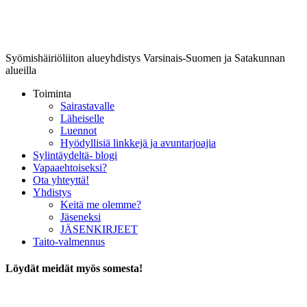
Lounais-Suomen-SYLI ry
Syömishäiriöliiton alueyhdistys Varsinais-Suomen ja Satakunnan
alueilla
Toiminta
Sairastavalle
Läheiselle
Luennot
Hyödyllisiä linkkejä ja avuntarjoajia
Sylintäydeltä- blogi
Vapaaehtoiseksi?
Ota yhteyttä!
Yhdistys
Keitä me olemme?
Jäseneksi
JÄSENKIRJEET
Taito-valmennus
Löydät meidät myös somesta!