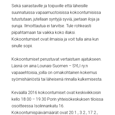
Sekä sairastaville ja toipuville että läheisille
suunnatuissa vapaamuotoisissa kokoontumisissa
tutustutaan, jutellaan syntyjä syviä, jaetaan iloja ja
suruja. Ilmoittautua ei tarvitse. Tule rohkeasti
piipahtamaan tai vaikka koko illaksi.
Kokoontumiset ovat ilmaisia ja voit tulla aina kun
sinulle sopii.
Kokoontumiset perustuvat vertaistuen ajatukseen.
Läsnä on aina Lounais-Suomen – SYLI ry:n
vapaaehtoisia, joilla on omakohtainen kokemus
syömishäiriöstä tai läheisenä rinnalla kulkemisesta.
Keväällä 2016 kokoontumiset ovat keskiviikkoisin
kello 18.00 – 19.30 Porin yhteisökeskuksen tiloissa
osoitteessa Isolinnankatu 16.
Kokoontumispäivämäärät ovat 20.1., 3.2., 17.2.,