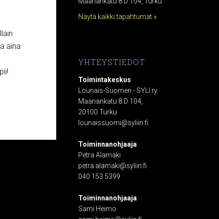
Maariankatu 8 D 104, Turku
Näytä kaikki tapahtumat »
lain
la aina
YHTEYSTIEDOT
ii!
Toimintakeskus
Lounais-Suomen - SYLI ry
Maariankatu 8 D 104,
20100 Turku
lounaissuomi@syliin.fi
Toiminnanohjaaja
Petra Alamäki
petra.alamaki@syliin.fi
040 153 5399
Toiminnanohjaaja
Sami Heimo