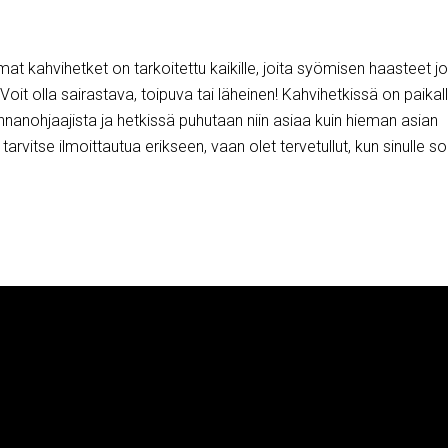
t kahvihetket on tarkoitettu kaikille, joita syömisen haasteet jol
oit olla sairastava, toipuva tai läheinen! Kahvihetkissä on paikal
nnanohjaajista ja hetkissä puhutaan niin asiaa kuin hieman asian
 tarvitse ilmoittautua erikseen, vaan olet tervetullut, kun sinulle sop