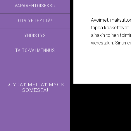
VAPAAEHTOISEKSI?
Avoimet, maksuttoma
OTA YHTEYTTÄ!
tapaa koskettavat. V
ainakin toinen toimi
YHDISTYS
vierestäkin. Sinun ei
TAITO-VALMENNUS
LÖYDÄT MEIDÄT MYÖS
SOMESTA!