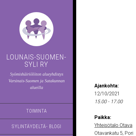
LOUNAIS-SUOMEN-
SYLI RY
Syömishäiriöliiton alueyhdistys
Varsinais-Suomen ja Satakunnan
Ajankohta:
alueilla
12/10/2021
15.00 - 17.00
TOIMINTA
Paikka:
Yhteisötalo Otava
SYLINTÄYDELTÄ- BLOGI
Otavankatu 5, Pori