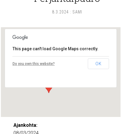
8.3.2024
:
SAMI
This page can't load Google Maps correctly.
Lounais-Suomen – SYLI ry
OK
Do you own this website?
Maariankatu 8 D 104 - Turku
Tapahtumat
Ajankohta:
08/03/2024