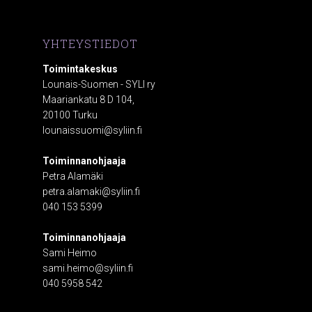
YHTEYSTIEDOT
Toimintakeskus
Lounais-Suomen - SYLI ry
Maariankatu 8 D 104,
20100 Turku
lounaissuomi@syliin.fi
Toiminnanohjaaja
Petra Alamäki
petra.alamaki@syliin.fi
040 153 5399
Toiminnanohjaaja
Sami Heimo
sami.heimo@syliin.fi
040 5958 542