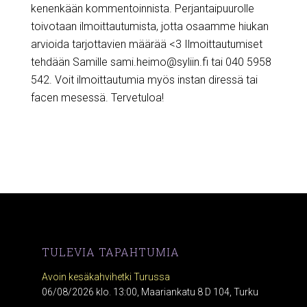
kenenkään kommentoinnista. Perjantaipuurolle
toivotaan ilmoittautumista, jotta osaamme hiukan
arvioida tarjottavien määrää <3 Ilmoittautumiset
tehdään Samille sami.heimo@syliin.fi tai 040 5958
542. Voit ilmoittautumia myös instan diressä tai
facen mesessä. Tervetuloa!
TULEVIA TAPAHTUMIA
Avoin kesäkahvihetki Turussa
06/08/2026 klo. 13:00, Maariankatu 8 D 104, Turku