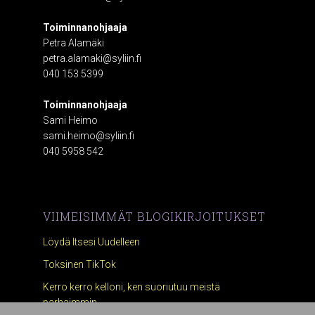
Toiminnanohjaaja
Petra Alamäki
petra.alamaki@syliin.fi
040 153 5399
Toiminnanohjaaja
Sami Heimo
sami.heimo@syliin.fi
040 5958 542
VIIMEISIMMÄT BLOGIKIRJOITUKSET
Löydä Itsesi Uudelleen
Toksinen TikTok
Kerro kerro kelloni, ken suoriutuu meistä
parhaimmin