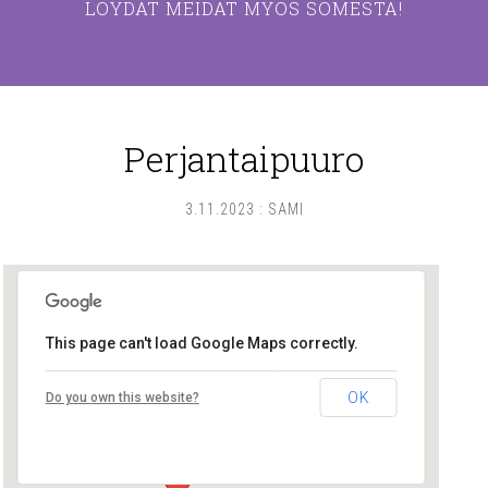
LÖYDÄT MEIDÄT MYÖS SOMESTA!
Perjantaipuuro
3.11.2023
:
SAMI
This page can't load Google Maps correctly.
Lounais-Suomen – SYLI ry
OK
Do you own this website?
Maariankatu 8 D 104 - Turku
Tapahtumat