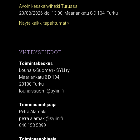
Avoin kesäkahvihetki Turussa
20/08/2026 klo. 13:00, Maariankatu 8 D 104, Turku
Näytä kaikki tapahtumat »
YHTEYSTIEDOT
Toimintakeskus
Lounais-Suomen - SYLI ry
Maariankatu 8 D 104,
20100 Turku
lounaissuomi@syliin.fi
Toiminnanohjaaja
Petra Alamäki
petra.alamaki@syliin.fi
040 153 5399
Toiminnanohjaaja