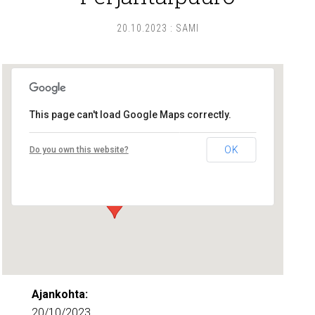
20.10.2023
:
SAMI
This page can't load Google Maps correctly.
Lounais-Suomen – SYLI ry
OK
Do you own this website?
Maariankatu 8 D 104 - Turku
Tapahtumat
Ajankohta:
20/10/2023