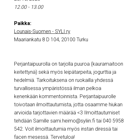
12.00 - 13.00
Paikka:
Lounais-Suomen - SYLI ry
Maariankatu 8 D 104, 20100 Turku
Perjantaipuurolla on tarjolla puuroa (kauramaitoon
keitettynä) sekä myös leipätarpeita, jogurttia ja
hedelmiä. Tarkoituksena on ruokailla yhdessä
turvallisessa ympäristössä ilman pelkoa
kenenkään kommentoinnista. Perjantaipuurolle
toivotaan ilmoittautumista, jotta osaamme hiukan
arvioida tarjottavien määrää <3 Ilmoittautumiset
tehdään Samille sami.heimo@syliin.fi tai 040 5958
542. Voit ilmoittautumia myös instan diressä tai
facen mesessä. Tervetuloa!