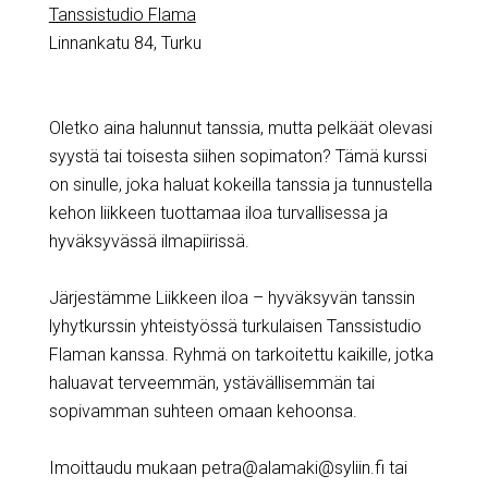
Tanssistudio Flama
Linnankatu 84, Turku
Oletko aina halunnut tanssia, mutta pelkäät olevasi
syystä tai toisesta siihen sopimaton? Tämä kurssi
on sinulle, joka haluat kokeilla tanssia ja tunnustella
kehon liikkeen tuottamaa iloa turvallisessa ja
hyväksyvässä ilmapiirissä.
Järjestämme Liikkeen iloa – hyväksyvän tanssin
lyhytkurssin yhteistyössä turkulaisen Tanssistudio
Flaman kanssa. Ryhmä on tarkoitettu kaikille, jotka
haluavat terveemmän, ystävällisemmän tai
sopivamman suhteen omaan kehoonsa.
Imoittaudu mukaan petra@alamaki@syliin.fi tai