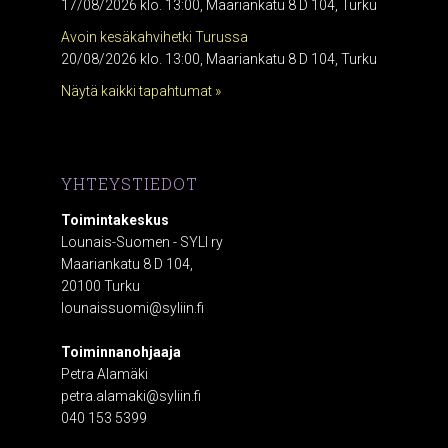
17/08/2026 klo. 13:00, Maariankatu 8 D 104, Turku
Avoin kesäkahvihetki Turussa
20/08/2026 klo. 13:00, Maariankatu 8 D 104, Turku
Näytä kaikki tapahtumat »
YHTEYSTIEDOT
Toimintakeskus
Lounais-Suomen - SYLI ry
Maariankatu 8 D 104,
20100 Turku
lounaissuomi@syliin.fi
Toiminnanohjaaja
Petra Alamäki
petra.alamaki@syliin.fi
040 153 5399