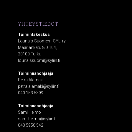
YHTEYSTIEDOT
Toimintakeskus
Lounais-Suomen - SYLI ry
Maariankatu 8 D 104,
20100 Turku
lounaissuomi@syliin.fi
Toiminnanohjaaja
Petra Alamäki
petra.alamaki@syliin.fi
040 153 5399
Toiminnanohjaaja
Sami Heimo
sami.heimo@syliin.fi
040 5958 542