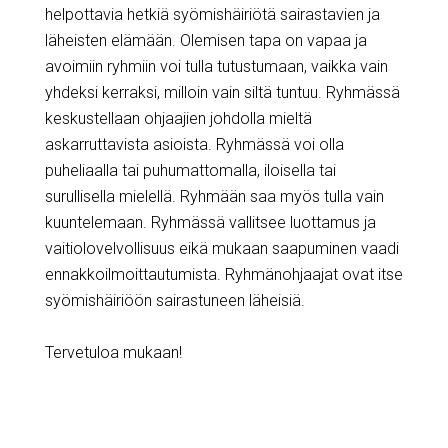
helpottavia hetkiä syömishäiriötä sairastavien ja
läheisten elämään. Olemisen tapa on vapaa ja
avoimiin ryhmiin voi tulla tutustumaan, vaikka vain
yhdeksi kerraksi, milloin vain siltä tuntuu. Ryhmässä
keskustellaan ohjaajien johdolla mieltä
askarruttavista asioista. Ryhmässä voi olla
puheliaalla tai puhumattomalla, iloisella tai
surullisella mielellä. Ryhmään saa myös tulla vain
kuuntelemaan. Ryhmässä vallitsee luottamus ja
vaitiolovelvollisuus eikä mukaan saapuminen vaadi
ennakkoilmoittautumista. Ryhmänohjaajat ovat itse
syömishäiriöön sairastuneen läheisiä.
Tervetuloa mukaan!