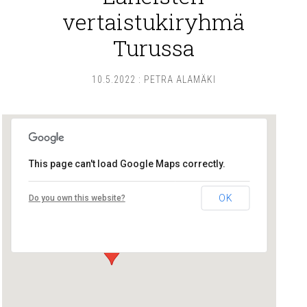
vertaistukiryhmä
Turussa
10.5.2022
:
PETRA ALAMÄKI
This page can't load Google Maps correctly.
Lounais-Suomen – SYLI ry
OK
Do you own this website?
Maariankatu 8 D 104 - Turku
Tapahtumat