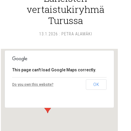
vertaistukiryhmä
Turussa
13.1.2026
:
PETRA ALAMÄKI
This page can't load Google Maps correctly.
Lounais-Suomen – SYLI ry
OK
Do you own this website?
Maariankatu 8 D 104 - Turku
Tapahtumat