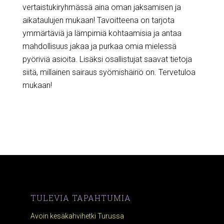
vertaistukiryhmässä aina oman jaksamisen ja
aikataulujen mukaan! Tavoitteena on tarjota
ymmärtäviä ja lämpimiä kohtaamisia ja antaa
mahdollisuus jakaa ja purkaa omia mielessä
pyöriviä asioita. Lisäksi osallistujat saavat tietoja
siitä, millainen sairaus syömishäiriö on. Tervetuloa
mukaan!
TULEVIA TAPAHTUMIA
Avoin kesäkahvihetki Turussa