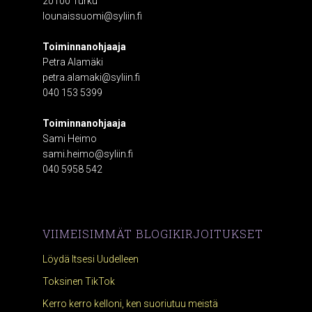
20100 Turku
lounaissuomi@syliin.fi
Toiminnanohjaaja
Petra Alamäki
petra.alamaki@syliin.fi
040 153 5399
Toiminnanohjaaja
Sami Heimo
sami.heimo@syliin.fi
040 5958 542
VIIMEISIMMÄT BLOGIKIRJOITUKSET
Löydä Itsesi Uudelleen
Toksinen TikTok
Kerro kerro kelloni, ken suoriutuu meistä