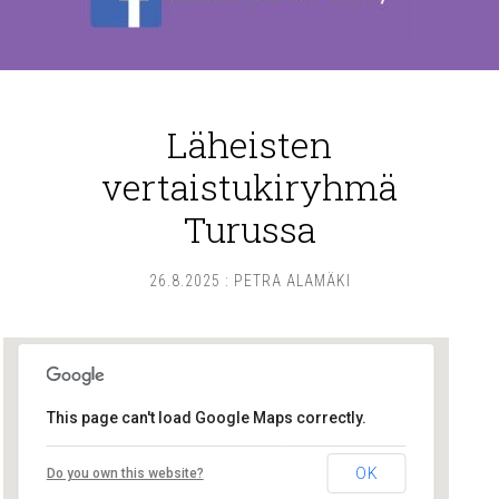
Läheisten
vertaistukiryhmä
Turussa
26.8.2025
:
PETRA ALAMÄKI
This page can't load Google Maps correctly.
Lounais-Suomen – SYLI ry
OK
Do you own this website?
Maariankatu 8 D 104 - Turku