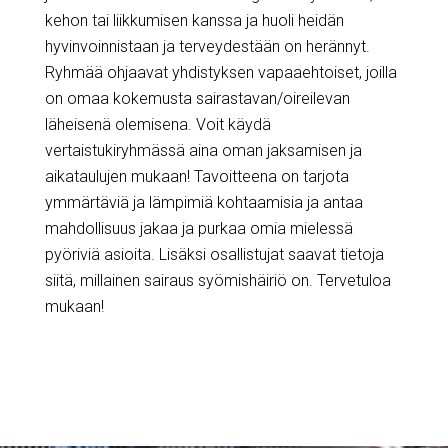
kehon tai liikkumisen kanssa ja huoli heidän
hyvinvoinnistaan ja terveydestään on herännyt.
Ryhmää ohjaavat yhdistyksen vapaaehtoiset, joilla
on omaa kokemusta sairastavan/oireilevan
läheisenä olemisena. Voit käydä
vertaistukiryhmässä aina oman jaksamisen ja
aikataulujen mukaan! Tavoitteena on tarjota
ymmärtäviä ja lämpimiä kohtaamisia ja antaa
mahdollisuus jakaa ja purkaa omia mielessä
pyöriviä asioita. Lisäksi osallistujat saavat tietoja
siitä, millainen sairaus syömishäiriö on. Tervetuloa
mukaan!