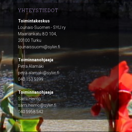
YHTEYSTIEDOT
Toimintakeskus
Lounais-Suomen - SYLI ry
Maariankatu 8 D 104,
20100 Turku
lounaissuomi@syliin.fi
Toiminnanohjaaja
Petra Alamäki
petra.alamaki@syliin.fi
040 153 5399
Toiminnanohjaaja
Sami Heimo
sami.heimo@syliin.fi
040 5958 542