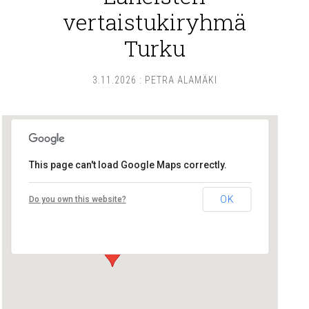
vertaistukiryhmä
Turku
3.11.2026
:
PETRA ALAMÄKI
This page can't load Google Maps correctly.
Lounais-Suomen – SYLI ry
OK
Do you own this website?
Maariankatu 8 D 104 - Turku
Tapahtumat