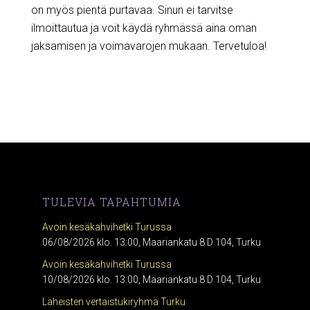
on myös pientä purtavaa. Sinun ei tarvitse
ilmoittautua ja voit käydä ryhmässä aina oman
jaksamisen ja voimavarojen mukaan. Tervetuloa!
TULEVIA TAPAHTUMIA
Avoin kesäkahvihetki Turussa
06/08/2026 klo. 13:00, Maariankatu 8 D 104, Turku
Avoin kesäkahvihetki Turussa
10/08/2026 klo. 13:00, Maariankatu 8 D 104, Turku
Läheisten vertaistukiryhmä Turku