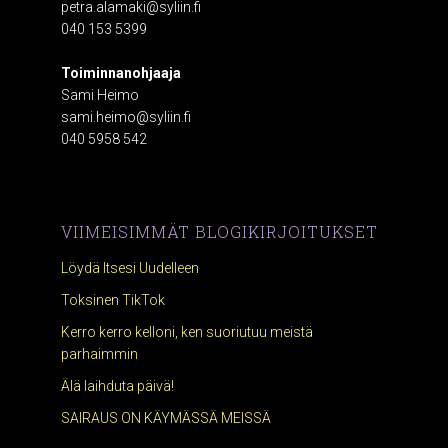
petra.alamaki@syliin.fi
040 153 5399
Toiminnanohjaaja
Sami Heimo
sami.heimo@syliin.fi
040 5958 542
VIIMEISIMMÄT BLOGIKIRJOITUKSET
Löydä Itsesi Uudelleen
Toksinen TikTok
Kerro kerro kelloni, ken suoriutuu meistä
parhaimmin
Älä laihduta päivä!
SAIRAUS ON KÄYMÄSSÄ MEISSÄ