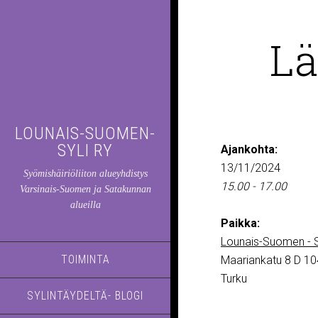
Lä
LOUNAIS-SUOMEN-
SYLI RY
Ajankohta:
13/11/2024
Syömishäiriöliiton alueyhdistys
15.00 - 17.00
Varsinais-Suomen ja Satakunnan
alueilla
Paikka:
Lounais-Suomen - S
TOIMINTA
Maariankatu 8 D 10
Turku
SYLINTÄYDELTÄ- BLOGI