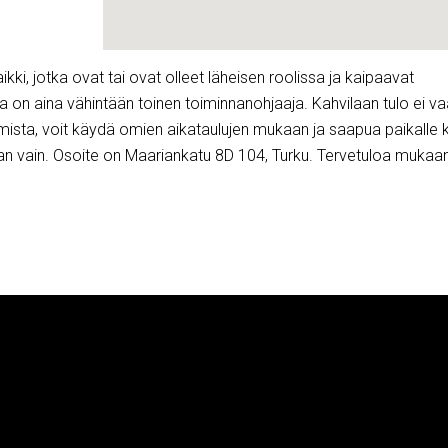
aikki, jotka ovat tai ovat olleet läheisen roolissa ja kaipaavat
la on aina vähintään toinen toiminnanohjaaja. Kahvilaan tulo ei va
ista, voit käydä omien aikataulujen mukaan ja saapua paikalle 
kaan vain. Osoite on Maariankatu 8D 104, Turku. Tervetuloa mukaan