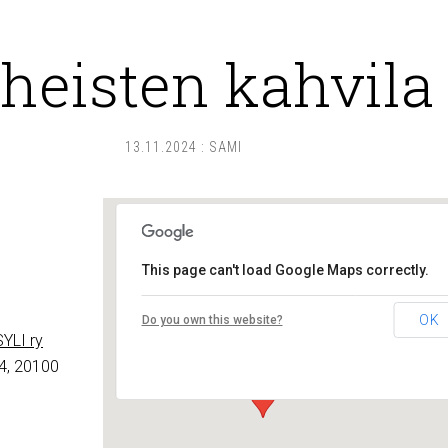
heisten kahvila
13.11.2024
:
SAMI
This page can't load Google Maps correctly.
Lounais-Suomen – SYLI ry
OK
Do you own this website?
Maariankatu 8 D 104 - Turku
YLI ry
Tapahtumat
4, 20100