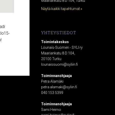
Maariankatu 8 D 104, Turku
Näytä kaikki tapahtumat »
adi
YHTEYSTIEDOT
klo15-
!
Toimintakeskus
Lounais-Suomen - SYLI ry
Maariankatu 8 D 104,
20100 Turku
lounaissuomi@syliin.fi
Toiminnanohjaaja
Petra Alamäki
petra.alamaki@syliin.fi
040 153 5399
Toiminnanohjaaja
Sami Heimo