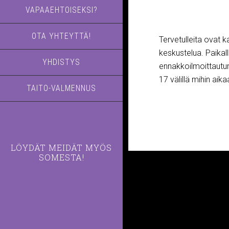
VAPAAEHTOISEKSI?
OTA YHTEYTTÄ!
Tervetulleita ovat k
keskustelua. Paikal
YHDISTYS
ennakkoilmoittautum
17 välillä mihin ai
TAITO-VALMENNUS
LÖYDÄT MEIDÄT MYÖS
SOMESTA!