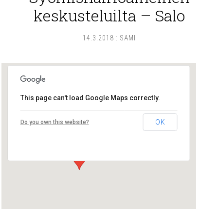
keskusteluilta – Salo
14.3.2018
:
SAMI
This page can't load Google Maps correctly.
Salon SYTYn tilat
OK
Do you own this website?
Helsingintie 6 - Salo
Tapahtumat