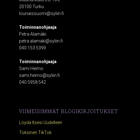
20100 Turku
lounaissuomi@syliin.fi
Toiminnanohjaaja
Petra Alamäki
petra.alamaki@syliin.fi
040 153 5399
Toiminnanohjaaja
Sami Heimo
sami.heimo@syliin.fi
040 5958 542
VIIMEISIMMÄT BLOGIKIRJOITUKSET
Löydä Itsesi Uudelleen
Toksinen TikTok