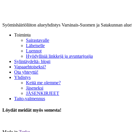
Lounais-Suomen-SYLI ry
Syömishäiriöliiton alueyhdistys Varsinais-Suomen ja Satakunnan aluei
Toiminta
Sairastavalle
Läheiselle
Luennot
Hyödyllisiä linkkejä ja avuntarjoajia
Sylintäydeltä- blogi
Vapaaehtoiseksi?
Ota yhteyttä!
Yhdistys
Keitä me olemme?
Jäseneksi
JÄSENKIRJEET
Taito-valmennus
Löydät meidät myös somesta!
Made in
Turku