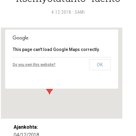
4.12.2018
:
SAMI
This page can't load Google Maps correctly.
Lounatuulet yhteisötalo
OK
Do you own this website?
Läntinen Pitkäkatu 33 - Turku
Tapahtumat
Ajankohta:
04/12/2018