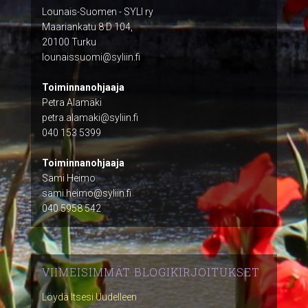
Lounais-Suomen - SYLI ry
Maariankatu 8 D 104,
20100 Turku
lounaissuomi@syliin.fi
Toiminnanohjaaja
Petra Alamäki
petra.alamaki@syliin.fi
040 153 5399
Toiminnanohjaaja
Sami Heimo
sami.heimo@syliin.fi
040 5958 542
VIIMEISIMMÄT BLOGIKIRJOITUKSET
Löydä Itsesi Uudelleen