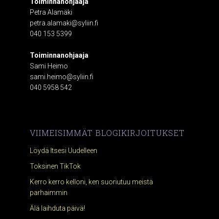
Toiminnanohjaaja
Petra Alamäki
petra.alamaki@syliin.fi
040 153 5399
Toiminnanohjaaja
Sami Heimo
sami.heimo@syliin.fi
040 5958 542
VIIMEISIMMÄT BLOGIKIRJOITUKSET
Löydä Itsesi Uudelleen
Toksinen TikTok
Kerro kerro kelloni, ken suoriutuu meistä
parhaimmin
Älä laihduta päivä!