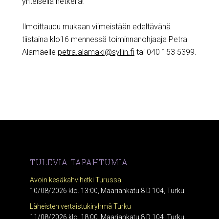
yhteisellä hetkellä!
Ilmoittaudu mukaan viimeistään edeltävänä
tiistaina klo16 mennessä toiminnanohjaaja Petra
Alamäelle
petra.alamaki@syliin.fi
tai 040 153 5399.
TULEVIA TAPAHTUMIA
Avoin kesäkahvihetki Turussa
10/08/2026 klo. 13:00, Maariankatu 8 D 104, Turku
Läheisten vertaistukiryhmä Turku
11/08/2026 klo. 18:00, Maariankatu 8 D 104, Turku