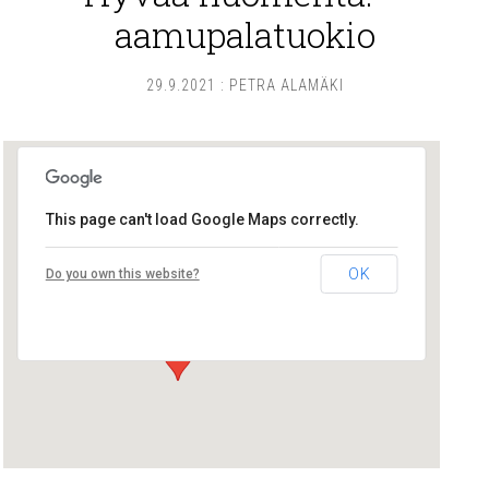
aamupalatuokio
29.9.2021
:
PETRA ALAMÄKI
This page can't load Google Maps correctly.
Lounais-Suomen – SYLI ry
OK
Do you own this website?
Maariankatu 8 D 104 - Turku
Tapahtumat