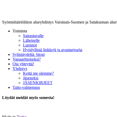
Lounais-Suomen-SYLI ry
Syömishäiriöliiton alueyhdistys Varsinais-Suomen ja Satakunnan aluei
Toiminta
Sairastavalle
Läheiselle
Luennot
Hyödyllisiä linkkejä ja avuntarjoajia
Sylintäydeltä- blogi
Vapaaehtoiseksi?
Ota yhteyttä!
Yhdistys
Keitä me olemme?
Jäseneksi
JÄSENKIRJEET
Taito-valmennus
Löydät meidät myös somesta!
Made in
Turku