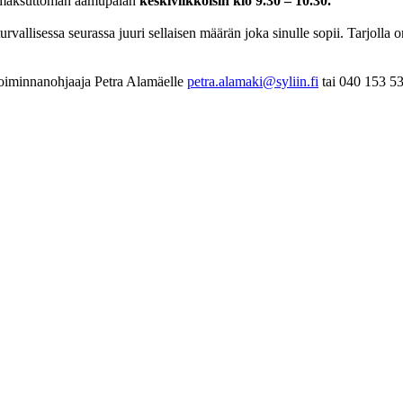
an maksuttoman aamupalan
keskiviikkoisin klo 9.30 – 10.30.
vallisessa seurassa juuri sellaisen määrän joka sinulle sopii. Tarjolla o
toiminnanohjaaja Petra Alamäelle
petra.alamaki@syliin.fi
tai 040 153 5