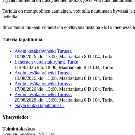
Hyvää huomenta on uusi yhteinen tuokio, jossa voit tulla nauttima
Tarjolla on monipuolinen aamiainen, voit tulla nauttimaan hyvässä ja tur
hetkellä!
Ilmoittaudu mukaan viimeistään edeltävänä tiistaina klo16 mennessä 
Tulevia tapahtumia
Avoin kesäkahvihetki Turussa
10/08/2026 klo. 13:00, Maariankatu 8 D 104, Turku
Läheisten vertaistukiryhmä Turku
11/08/2026 klo. 18:00, Maariankatu 8 D 104, Turku
Avoin kesäkahvihetki Turussa
13/08/2026 klo. 13:00, Maariankatu 8 D 104, Turku
Avoin kesäkahvihetki Turussa
17/08/2026 klo. 13:00, Maariankatu 8 D 104, Turku
Avoin kesäkahvihetki Turussa
20/08/2026 klo. 13:00, Maariankatu 8 D 104, Turku
Näytä kaikki tapahtumat »
Yhteystiedot
Toimintakeskus
Lounais-Suomen - SYLI ry