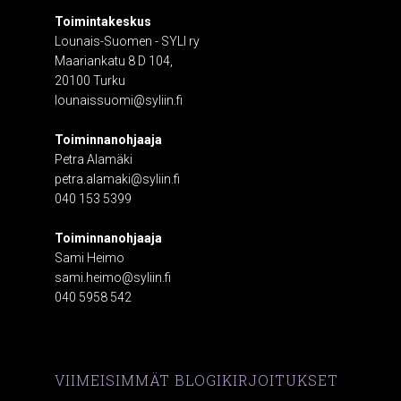
Toimintakeskus
Lounais-Suomen - SYLI ry
Maariankatu 8 D 104,
20100 Turku
lounaissuomi@syliin.fi
Toiminnanohjaaja
Petra Alamäki
petra.alamaki@syliin.fi
040 153 5399
Toiminnanohjaaja
Sami Heimo
sami.heimo@syliin.fi
040 5958 542
VIIMEISIMMÄT BLOGIKIRJOITUKSET