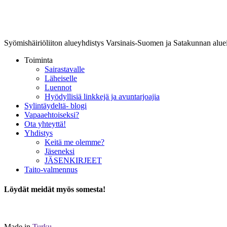
Lounais-Suomen-SYLI ry
Syömishäiriöliiton alueyhdistys Varsinais-Suomen ja Satakunnan aluei
Toiminta
Sairastavalle
Läheiselle
Luennot
Hyödyllisiä linkkejä ja avuntarjoajia
Sylintäydeltä- blogi
Vapaaehtoiseksi?
Ota yhteyttä!
Yhdistys
Keitä me olemme?
Jäseneksi
JÄSENKIRJEET
Taito-valmennus
Löydät meidät myös somesta!
Made in
Turku