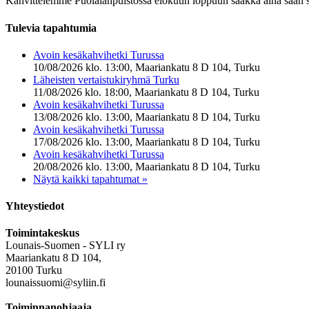
Kahvittelemme Puolalanpuistossa elokuun loppuun saakka aina sään sa
Tulevia tapahtumia
Avoin kesäkahvihetki Turussa
10/08/2026 klo. 13:00, Maariankatu 8 D 104, Turku
Läheisten vertaistukiryhmä Turku
11/08/2026 klo. 18:00, Maariankatu 8 D 104, Turku
Avoin kesäkahvihetki Turussa
13/08/2026 klo. 13:00, Maariankatu 8 D 104, Turku
Avoin kesäkahvihetki Turussa
17/08/2026 klo. 13:00, Maariankatu 8 D 104, Turku
Avoin kesäkahvihetki Turussa
20/08/2026 klo. 13:00, Maariankatu 8 D 104, Turku
Näytä kaikki tapahtumat »
Yhteystiedot
Toimintakeskus
Lounais-Suomen - SYLI ry
Maariankatu 8 D 104,
20100 Turku
lounaissuomi@syliin.fi
Toiminnanohjaaja