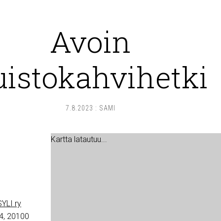
Avoin
uistokahvihetki
7.8.2023
:
SAMI
Kartta latautuu...
YLI ry
4, 20100