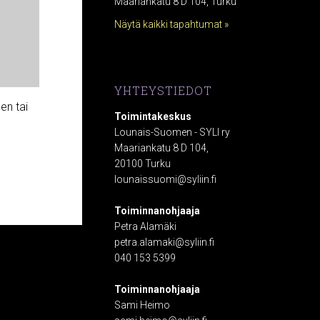
Maariankatu 8 D 104, Turku
Näytä kaikki tapahtumat »
YHTEYSTIEDOT
en tai
Toimintakeskus
Lounais-Suomen - SYLI ry
Maariankatu 8 D 104,
20100 Turku
lounaissuomi@syliin.fi
Toiminnanohjaaja
Petra Alamäki
petra.alamaki@syliin.fi
040 153 5399
Toiminnanohjaaja
Sami Heimo