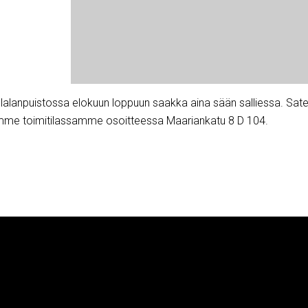
alanpuistossa elokuun loppuun saakka aina sään salliessa. Sate
emme toimitilassamme osoitteessa Maariankatu 8 D 104.