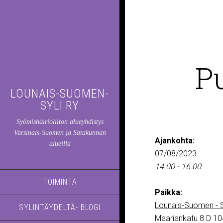
P
LOUNAIS-SUOMEN-
SYLI RY
Syömishäiriöliiton alueyhdistys
Varsinais-Suomen ja Satakunnan
Ajankohta:
alueilla
07/08/2023
14.00 - 16.00
TOIMINTA
Paikka:
Lounais-Suomen - S
SYLINTÄYDELTÄ- BLOGI
Maariankatu 8 D 10