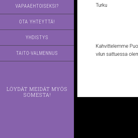
Turku
VAPAAEHTOISEKSI?
OTA YHTEYTTÄ!
YHDISTYS
Kahvittelemme Puol
TAITO-VALMENNUS
vilun sattuessa ol
LÖYDÄT MEIDÄT MYÖS
SOMESTA!