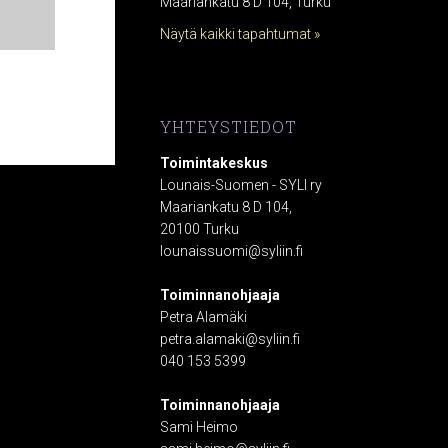
Maariankatu 8 D 104, Turku
Näytä kaikki tapahtumat »
YHTEYSTIEDOT
Toimintakeskus
Lounais-Suomen - SYLI ry
Maariankatu 8 D 104,
20100 Turku
lounaissuomi@syliin.fi
Toiminnanohjaaja
Petra Alamäki
petra.alamaki@syliin.fi
040 153 5399
Toiminnanohjaaja
Sami Heimo