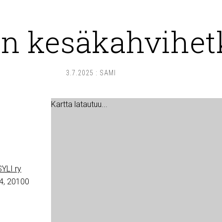
n kesäkahvihet
3.7.2025
:
SAMI
Kartta latautuu...
YLI ry
4, 20100