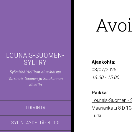
Avoi
LOUNAIS-SUOMEN-
SYLI RY
Ajankohta:
03/07/2025
Syömishäiriöliiton alueyhdistys
13.00 - 15.00
Varsinais-Suomen ja Satakunnan
alueilla
Paikka:
Lounais-Suomen - S
TOIMINTA
Maariankatu 8 D 10
Turku
SYLINTÄYDELTÄ- BLOGI