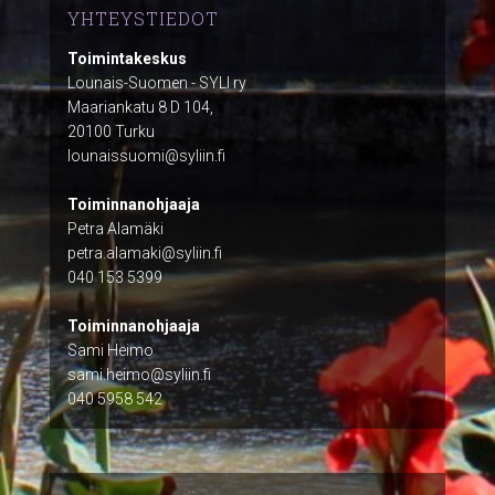
YHTEYSTIEDOT
Toimintakeskus
Lounais-Suomen - SYLI ry
Maariankatu 8 D 104,
20100 Turku
lounaissuomi@syliin.fi
Toiminnanohjaaja
Petra Alamäki
petra.alamaki@syliin.fi
040 153 5399
Toiminnanohjaaja
Sami Heimo
sami.heimo@syliin.fi
040 5958 542