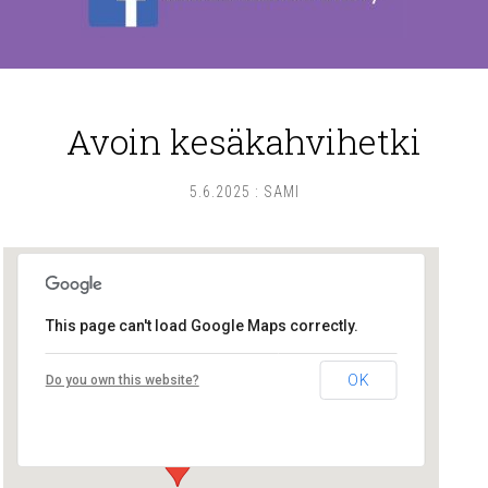
Avoin kesäkahvihetki
5.6.2025
:
SAMI
This page can't load Google Maps correctly.
Lounais-Suomen – SYLI ry
OK
Do you own this website?
Maariankatu 8 D 104 - Turku
Tapahtumat