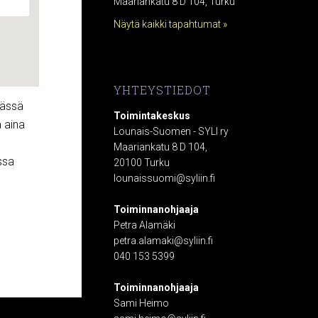
Maariankatu 8 D 104, Turku
Näytä kaikki tapahtumat »
YHTEYSTIEDOT
mässä
Toimintakeskus
a aina
Lounais-Suomen - SYLI ry
Maariankatu 8 D 104,
ssa
20100 Turku
lounaissuomi@syliin.fi
Toiminnanohjaaja
Petra Alamäki
petra.alamaki@syliin.fi
040 153 5399
Toiminnanohjaaja
Sami Heimo