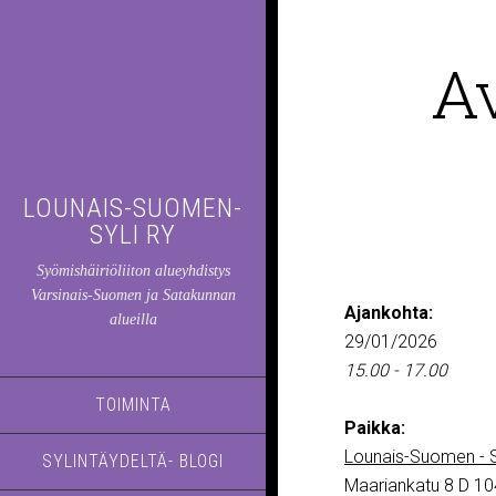
A
LOUNAIS-SUOMEN-
SYLI RY
Syömishäiriöliiton alueyhdistys
Varsinais-Suomen ja Satakunnan
Ajankohta:
alueilla
29/01/2026
15.00 - 17.00
TOIMINTA
Paikka:
Lounais-Suomen - S
SYLINTÄYDELTÄ- BLOGI
Maariankatu 8 D 10