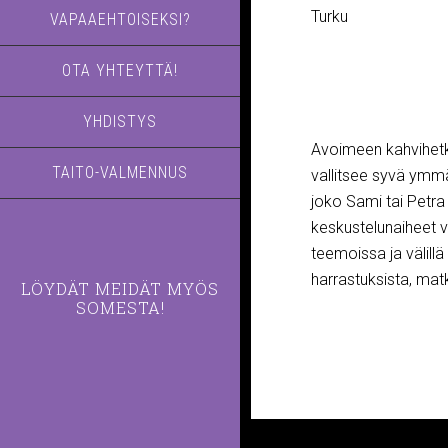
Turku
VAPAAEHTOISEKSI?
OTA YHTEYTTÄ!
YHDISTYS
Avoimeen kahvihetke
TAITO-VALMENNUS
vallitsee syvä ymmä
joko Sami tai Petra
keskustelunaiheet v
teemoissa ja välil
harrastuksista, ma
LÖYDÄT MEIDÄT MYÖS
SOMESTA!