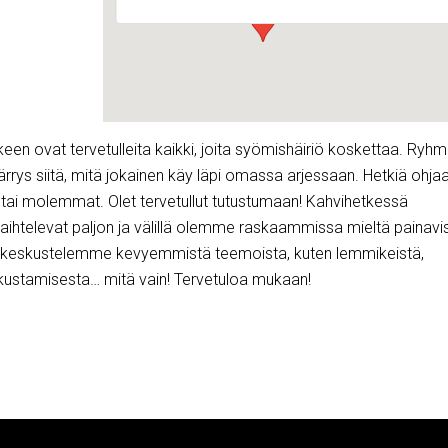
en ovat tervetulleita kaikki, joita syömishäiriö koskettaa. Ryh
rrys siitä, mitä jokainen käy läpi omassa arjessaan. Hetkiä ohja
 tai molemmat. Olet tervetullut tutustumaan! Kahvihetkessä
aihtelevat paljon ja välillä olemme raskaammissa mieltä painavi
lä keskustelemme kevyemmistä teemoista, kuten lemmikeistä,
tkustamisesta… mitä vain! Tervetuloa mukaan!