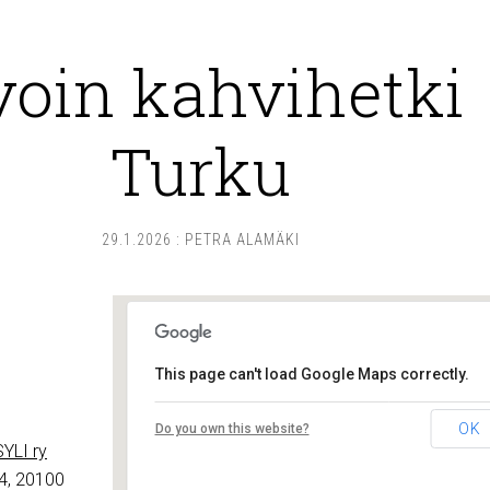
voin kahvihetki
Turku
29.1.2026
:
PETRA ALAMÄKI
This page can't load Google Maps correctly.
Lounais-Suomen – SYLI ry
OK
Do you own this website?
Maariankatu 8 D 104 - Turku
YLI ry
Tapahtumat
4, 20100