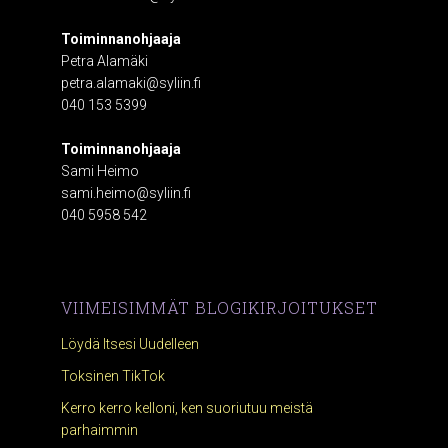
Toiminnanohjaaja
Petra Alamäki
petra.alamaki@syliin.fi
040 153 5399
Toiminnanohjaaja
Sami Heimo
sami.heimo@syliin.fi
040 5958 542
VIIMEISIMMÄT BLOGIKIRJOITUKSET
Löydä Itsesi Uudelleen
Toksinen TikTok
Kerro kerro kelloni, ken suoriutuu meistä
parhaimmin