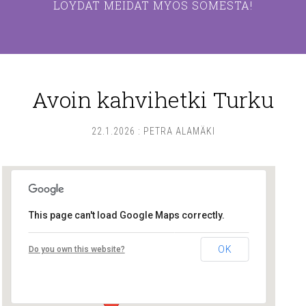
LÖYDÄT MEIDÄT MYÖS SOMESTA!
Avoin kahvihetki Turku
22.1.2026
:
PETRA ALAMÄKI
This page can't load Google Maps correctly.
Lounais-Suomen – SYLI ry
OK
Do you own this website?
Maariankatu 8 D 104 - Turku
Tapahtumat