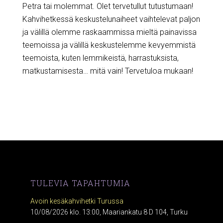
Petra tai molemmat. Olet tervetullut tutustumaan!
Kahvihetkessä keskustelunaiheet vaihtelevat paljon
ja välillä olemme raskaammissa mieltä painavissa
teemoissa ja välillä keskustelemme kevyemmistä
teemoista, kuten lemmikeistä, harrastuksista,
matkustamisesta… mitä vain! Tervetuloa mukaan!
TULEVIA TAPAHTUMIA
Avoin kesäkahvihetki Turussa
10/08/2026 klo. 13:00, Maariankatu 8 D 104, Turku