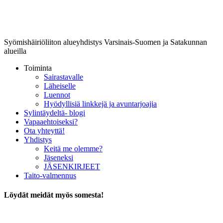
Lounais-Suomen-SYLI ry
Syömishäiriöliiton alueyhdistys Varsinais-Suomen ja Satakunnan
alueilla
Toiminta
Sairastavalle
Läheiselle
Luennot
Hyödyllisiä linkkejä ja avuntarjoajia
Sylintäydeltä- blogi
Vapaaehtoiseksi?
Ota yhteyttä!
Yhdistys
Keitä me olemme?
Jäseneksi
JÄSENKIRJEET
Taito-valmennus
Löydät meidät myös somesta!