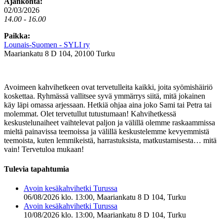
Ajankohta:
02/03/2026
14.00 - 16.00
Paikka:
Lounais-Suomen - SYLI ry
Maariankatu 8 D 104, 20100 Turku
Avoimeen kahvihetkeen ovat tervetulleita kaikki, joita syömishäiriö
koskettaa. Ryhmässä vallitsee syvä ymmärrys siitä, mitä jokainen
käy läpi omassa arjessaan. Hetkiä ohjaa aina joko Sami tai Petra tai
molemmat. Olet tervetullut tutustumaan! Kahvihetkessä
keskustelunaiheet vaihtelevat paljon ja välillä olemme raskaammissa
mieltä painavissa teemoissa ja välillä keskustelemme kevyemmistä
teemoista, kuten lemmikeistä, harrastuksista, matkustamisesta… mitä
vain! Tervetuloa mukaan!
Tulevia tapahtumia
Avoin kesäkahvihetki Turussa
06/08/2026 klo. 13:00, Maariankatu 8 D 104, Turku
Avoin kesäkahvihetki Turussa
10/08/2026 klo. 13:00, Maariankatu 8 D 104, Turku