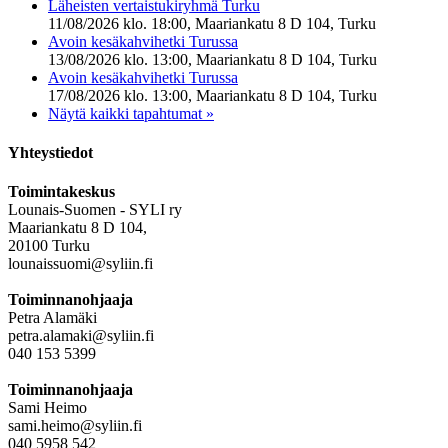
Läheisten vertaistukiryhmä Turku
11/08/2026 klo. 18:00, Maariankatu 8 D 104, Turku
Avoin kesäkahvihetki Turussa
13/08/2026 klo. 13:00, Maariankatu 8 D 104, Turku
Avoin kesäkahvihetki Turussa
17/08/2026 klo. 13:00, Maariankatu 8 D 104, Turku
Näytä kaikki tapahtumat »
Yhteystiedot
Toimintakeskus
Lounais-Suomen - SYLI ry
Maariankatu 8 D 104,
20100 Turku
lounaissuomi@syliin.fi
Toiminnanohjaaja
Petra Alamäki
petra.alamaki@syliin.fi
040 153 5399
Toiminnanohjaaja
Sami Heimo
sami.heimo@syliin.fi
040 5958 542