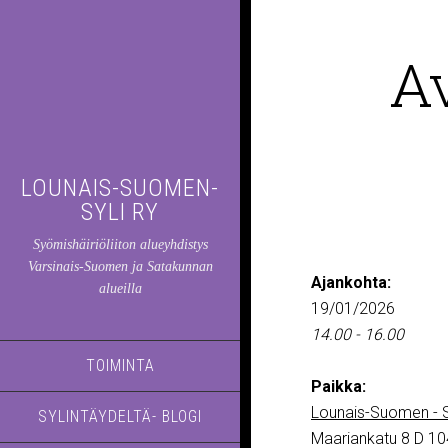
A
LOUNAIS-SUOMEN-
SYLI RY
Syömishäiriöliiton alueyhdistys
Varsinais-Suomen ja Satakunnan
Ajankohta:
alueilla
19/01/2026
14.00 - 16.00
TOIMINTA
Paikka:
Lounais-Suomen - S
SYLINTÄYDELTÄ- BLOGI
Maariankatu 8 D 10