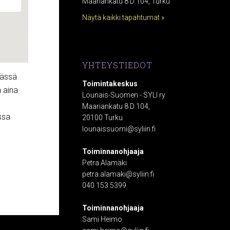
Maariankatu 8 D 104, Turku
Näytä kaikki tapahtumat »
YHTEYSTIEDOT
mässä
Toimintakeskus
a aina
Lounais-Suomen - SYLI ry
Maariankatu 8 D 104,
ssa
20100 Turku
lounaissuomi@syliin.fi
Toiminnanohjaaja
Petra Alamäki
petra.alamaki@syliin.fi
040 153 5399
Toiminnanohjaaja
Sami Heimo