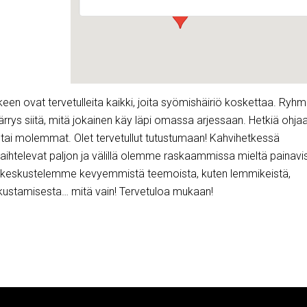
en ovat tervetulleita kaikki, joita syömishäiriö koskettaa. Ryh
rrys siitä, mitä jokainen käy läpi omassa arjessaan. Hetkiä ohja
 tai molemmat. Olet tervetullut tutustumaan! Kahvihetkessä
aihtelevat paljon ja välillä olemme raskaammissa mieltä painavi
lä keskustelemme kevyemmistä teemoista, kuten lemmikeistä,
tkustamisesta… mitä vain! Tervetuloa mukaan!