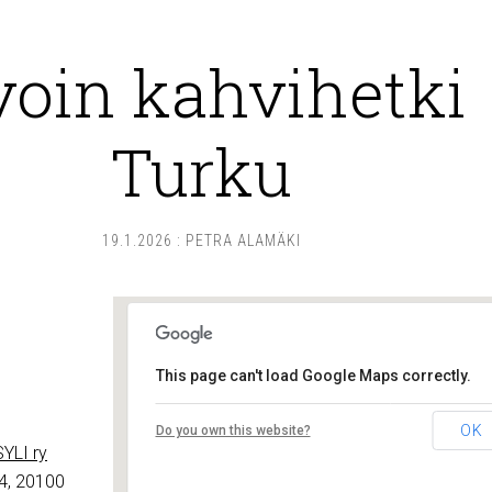
voin kahvihetki
Turku
19.1.2026
:
PETRA ALAMÄKI
This page can't load Google Maps correctly.
Lounais-Suomen – SYLI ry
OK
Do you own this website?
Maariankatu 8 D 104 - Turku
YLI ry
Tapahtumat
4, 20100