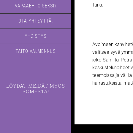
Turku
VAPAAEHTOISEKSI?
OTA YHTEYTTÄ!
YHDISTYS
Avoimeen kahvihetke
TAITO-VALMENNUS
vallitsee syvä ymmä
joko Sami tai Petra
keskustelunaiheet v
teemoissa ja välil
harrastuksista, ma
LÖYDÄT MEIDÄT MYÖS
SOMESTA!