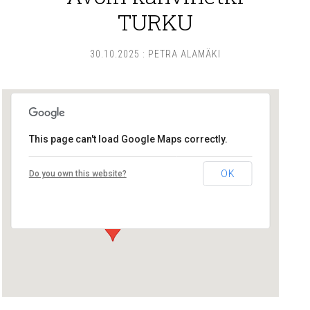
TURKU
30.10.2025
:
PETRA ALAMÄKI
This page can't load Google Maps correctly.
Lounais-Suomen – SYLI ry
OK
Do you own this website?
Maariankatu 8 D 104 - Turku
Tapahtumat