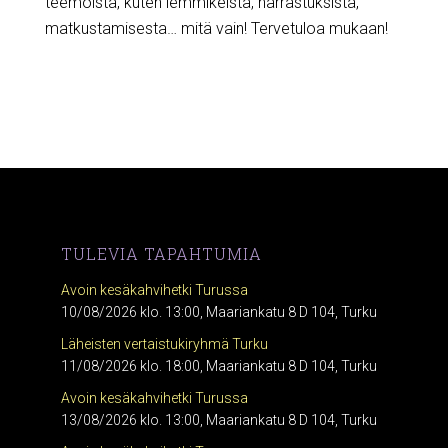
teemoista, kuten lemmikeistä, harrastuksista,
matkustamisesta… mitä vain! Tervetuloa mukaan!
TULEVIA TAPAHTUMIA
Avoin kesäkahvihetki Turussa
10/08/2026 klo. 13:00, Maariankatu 8 D 104, Turku
Läheisten vertaistukiryhmä Turku
11/08/2026 klo. 18:00, Maariankatu 8 D 104, Turku
Avoin kesäkahvihetki Turussa
13/08/2026 klo. 13:00, Maariankatu 8 D 104, Turku