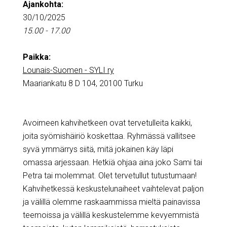
Ajankohta:
30/10/2025
15.00 - 17.00
Paikka:
Lounais-Suomen - SYLI ry
Maariankatu 8 D 104, 20100 Turku
Avoimeen kahvihetkeen ovat tervetulleita kaikki,
joita syömishäiriö koskettaa. Ryhmässä vallitsee
syvä ymmärrys siitä, mitä jokainen käy läpi
omassa arjessaan. Hetkiä ohjaa aina joko Sami tai
Petra tai molemmat. Olet tervetullut tutustumaan!
Kahvihetkessä keskustelunaiheet vaihtelevat paljon
ja välillä olemme raskaammissa mieltä painavissa
teemoissa ja välillä keskustelemme kevyemmistä