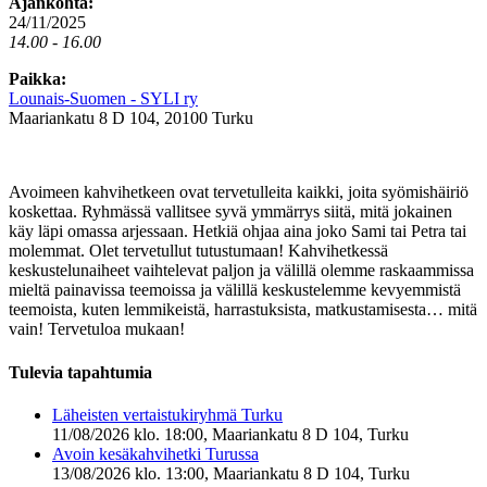
Ajankohta:
24/11/2025
14.00 - 16.00
Paikka:
Lounais-Suomen - SYLI ry
Maariankatu 8 D 104, 20100 Turku
Avoimeen kahvihetkeen ovat tervetulleita kaikki, joita syömishäiriö
koskettaa. Ryhmässä vallitsee syvä ymmärrys siitä, mitä jokainen
käy läpi omassa arjessaan. Hetkiä ohjaa aina joko Sami tai Petra tai
molemmat. Olet tervetullut tutustumaan! Kahvihetkessä
keskustelunaiheet vaihtelevat paljon ja välillä olemme raskaammissa
mieltä painavissa teemoissa ja välillä keskustelemme kevyemmistä
teemoista, kuten lemmikeistä, harrastuksista, matkustamisesta… mitä
vain! Tervetuloa mukaan!
Tulevia tapahtumia
Läheisten vertaistukiryhmä Turku
11/08/2026 klo. 18:00, Maariankatu 8 D 104, Turku
Avoin kesäkahvihetki Turussa
13/08/2026 klo. 13:00, Maariankatu 8 D 104, Turku