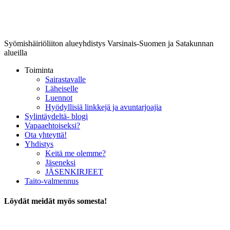
Lounais-Suomen-SYLI ry
Syömishäiriöliiton alueyhdistys Varsinais-Suomen ja Satakunnan
alueilla
Toiminta
Sairastavalle
Läheiselle
Luennot
Hyödyllisiä linkkejä ja avuntarjoajia
Sylintäydeltä- blogi
Vapaaehtoiseksi?
Ota yhteyttä!
Yhdistys
Keitä me olemme?
Jäseneksi
JÄSENKIRJEET
Taito-valmennus
Löydät meidät myös somesta!