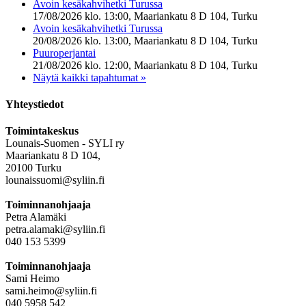
Avoin kesäkahvihetki Turussa
17/08/2026 klo. 13:00, Maariankatu 8 D 104, Turku
Avoin kesäkahvihetki Turussa
20/08/2026 klo. 13:00, Maariankatu 8 D 104, Turku
Puuroperjantai
21/08/2026 klo. 12:00, Maariankatu 8 D 104, Turku
Näytä kaikki tapahtumat »
Yhteystiedot
Toimintakeskus
Lounais-Suomen - SYLI ry
Maariankatu 8 D 104,
20100 Turku
lounaissuomi@syliin.fi
Toiminnanohjaaja
Petra Alamäki
petra.alamaki@syliin.fi
040 153 5399
Toiminnanohjaaja
Sami Heimo
sami.heimo@syliin.fi
040 5958 542