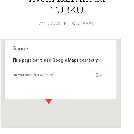
TURKU
27.10.2025
:
PETRA ALAMÄKI
This page can't load Google Maps correctly.
Lounais-Suomen – SYLI ry
OK
Do you own this website?
Maariankatu 8 D 104 - Turku
Tapahtumat