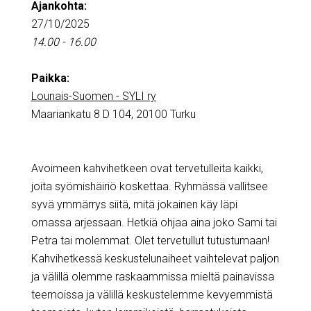
Ajankohta:
27/10/2025
14.00 - 16.00
Paikka:
Lounais-Suomen - SYLI ry
Maariankatu 8 D 104, 20100 Turku
Avoimeen kahvihetkeen ovat tervetulleita kaikki,
joita syömishäiriö koskettaa. Ryhmässä vallitsee
syvä ymmärrys siitä, mitä jokainen käy läpi
omassa arjessaan. Hetkiä ohjaa aina joko Sami tai
Petra tai molemmat. Olet tervetullut tutustumaan!
Kahvihetkessä keskustelunaiheet vaihtelevat paljon
ja välillä olemme raskaammissa mieltä painavissa
teemoissa ja välillä keskustelemme kevyemmistä