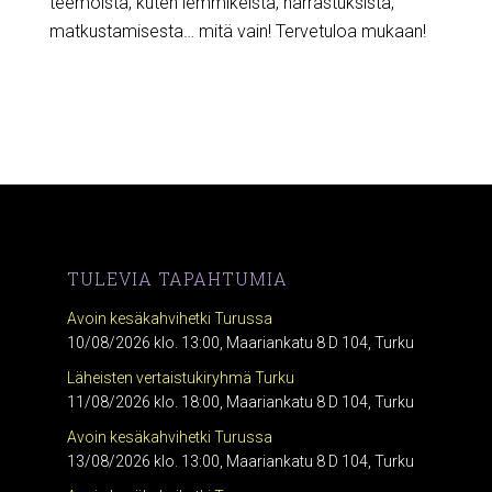
teemoista, kuten lemmikeistä, harrastuksista,
matkustamisesta… mitä vain! Tervetuloa mukaan!
TULEVIA TAPAHTUMIA
Avoin kesäkahvihetki Turussa
10/08/2026 klo. 13:00, Maariankatu 8 D 104, Turku
Läheisten vertaistukiryhmä Turku
11/08/2026 klo. 18:00, Maariankatu 8 D 104, Turku
Avoin kesäkahvihetki Turussa
13/08/2026 klo. 13:00, Maariankatu 8 D 104, Turku