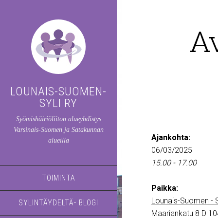
A
LOUNAIS-SUOMEN-
SYLI RY
Syömishäiriöliiton alueyhdistys
Varsinais-Suomen ja Satakunnan
Ajankohta:
alueilla
06/03/2025
15.00 - 17.00
TOIMINTA
Paikka:
Lounais-Suomen - S
SYLINTÄYDELTÄ- BLOGI
Maariankatu 8 D 10