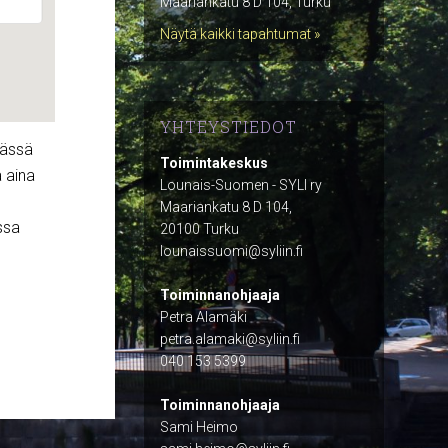
Maariankatu 8 D 104, Turku
Näytä kaikki tapahtumat »
YHTEYSTIEDOT
mässä
Toimintakeskus
a aina
Lounais-Suomen - SYLI ry
Maariankatu 8 D 104,
ssa
20100 Turku
lounaissuomi@syliin.fi
Toiminnanohjaaja
Petra Alamäki
petra.alamaki@syliin.fi
040 153 5399
Toiminnanohjaaja
Sami Heimo