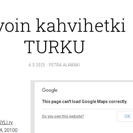
voin kahvihetki
TURKU
6.3.2025
:
PETRA ALAMÄKI
This page can't load Google Maps correctly.
Lounais-Suomen – SYLI ry
OK
Do you own this website?
Maariankatu 8 D 104 - Turku
YLI ry
Tapahtumat
4, 20100