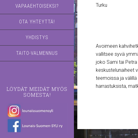
Turku
VAPAAEHTOISEKSI?
OTA YHTEYTTÄ!
YHDISTYS
Avoimeen kahvihetke
TAITO-VALMENNUS
vallitsee syvä ymmä
joko Sami tai Petra
keskustelunaiheet v
teemoissa ja välil
harrastuksista, ma
LÖYDÄT MEIDÄT MYÖS
SOMESTA!