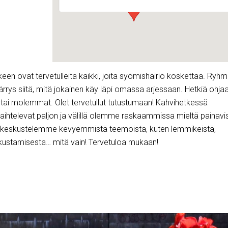
en ovat tervetulleita kaikki, joita syömishäiriö koskettaa. Ryh
rrys siitä, mitä jokainen käy läpi omassa arjessaan. Hetkiä ohja
 tai molemmat. Olet tervetullut tutustumaan! Kahvihetkessä
aihtelevat paljon ja välillä olemme raskaammissa mieltä painavi
lä keskustelemme kevyemmistä teemoista, kuten lemmikeistä,
tkustamisesta… mitä vain! Tervetuloa mukaan!