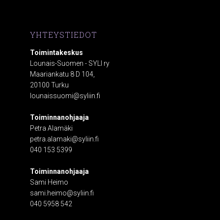
YHTEYSTIEDOT
Toimintakeskus
Lounais-Suomen - SYLI ry
Maariankatu 8 D 104,
20100 Turku
lounaissuomi@syliin.fi
Toiminnanohjaaja
Petra Alamäki
petra.alamaki@syliin.fi
040 153 5399
Toiminnanohjaaja
Sami Heimo
sami.heimo@syliin.fi
040 5958 542