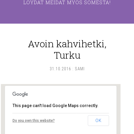
LÖYDÄT MEIDÄT MYÖS SOMESTA!
Avoin kahvihetki,
Turku
31.10.2016
:
SAMI
This page can't load Google Maps correctly.
Lounais-Suomen – SYLI ry
OK
Do you own this website?
Maariankatu 8 D 104 - Turku
Tapahtumat