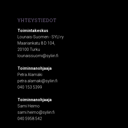
YHTEYSTIEDOT
Toimintakeskus
Lounais-Suomen - SYLI ry
Maariankatu 8 D 104,
20100 Turku
lounaissuomi@syliin.fi
Toiminnanohjaaja
Petra Alamäki
petra.alamaki@syliin.fi
040 153 5399
Toiminnanohjaaja
Sami Heimo
sami.heimo@syliin.fi
040 5958 542