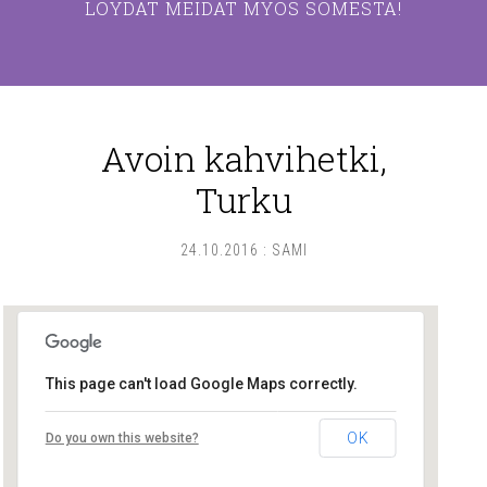
LÖYDÄT MEIDÄT MYÖS SOMESTA!
Avoin kahvihetki,
Turku
24.10.2016
:
SAMI
This page can't load Google Maps correctly.
Lounais-Suomen – SYLI ry
OK
Do you own this website?
Maariankatu 8 D 104 - Turku
Tapahtumat