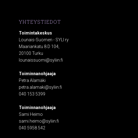
YHTEYSTIEDOT
Toimintakeskus
Lounais-Suomen - SYLI ry
Maariankatu 8 D 104,
20100 Turku
lounaissuomi@syliin.fi
Toiminnanohjaaja
Petra Alamäki
petra.alamaki@syliin.fi
040 153 5399
Toiminnanohjaaja
Sami Heimo
sami.heimo@syliin.fi
040 5958 542