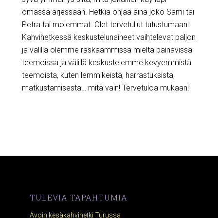
omassa arjessaan. Hetkiä ohjaa aina joko Sami tai
Petra tai molemmat. Olet tervetullut tutustumaan!
Kahvihetkessä keskustelunaiheet vaihtelevat paljon
ja välillä olemme raskaammissa mieltä painavissa
teemoissa ja välillä keskustelemme kevyemmistä
teemoista, kuten lemmikeistä, harrastuksista,
matkustamisesta… mitä vain! Tervetuloa mukaan!
TULEVIA TAPAHTUMIA
Avoin kesäkahvihetki Turussa