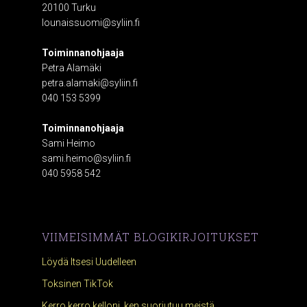
20100 Turku
lounaissuomi@syliin.fi
Toiminnanohjaaja
Petra Alamäki
petra.alamaki@syliin.fi
040 153 5399
Toiminnanohjaaja
Sami Heimo
sami.heimo@syliin.fi
040 5958 542
VIIMEISIMMÄT BLOGIKIRJOITUKSET
Löydä Itsesi Uudelleen
Toksinen TikTok
Kerro kerro kelloni, ken suoriutuu meistä