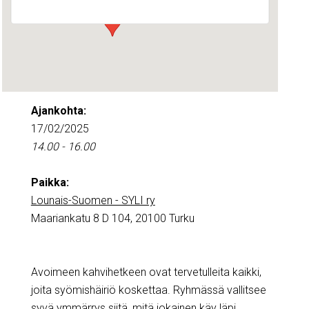
Ajankohta:
17/02/2025
14.00 - 16.00
Paikka:
Lounais-Suomen - SYLI ry
Maariankatu 8 D 104, 20100 Turku
Avoimeen kahvihetkeen ovat tervetulleita kaikki,
joita syömishäiriö koskettaa. Ryhmässä vallitsee
syvä ymmärrys siitä, mitä jokainen käy läpi