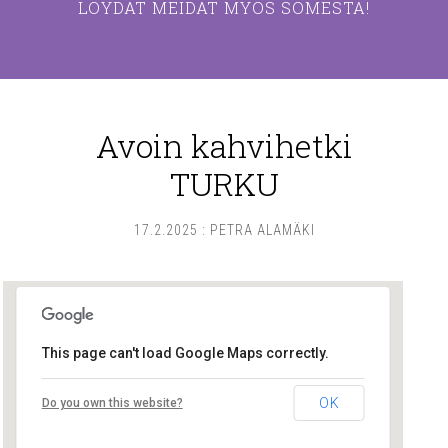
LÖYDÄT MEIDÄT MYÖS SOMESTA!
Avoin kahvihetki
TURKU
17.2.2025
:
PETRA ALAMÄKI
This page can't load Google Maps correctly.
Lounais-Suomen – SYLI ry
OK
Do you own this website?
Maariankatu 8 D 104 - Turku
Tapahtumat