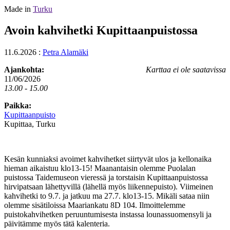
Made in
Turku
Avoin kahvihetki Kupittaanpuistossa
11.6.2026
:
Petra Alamäki
Ajankohta:
Karttaa ei ole saatavissa
11/06/2026
13.00 - 15.00
Paikka:
Kupittaanpuisto
Kupittaa, Turku
Kesän kunniaksi avoimet kahvihetket siirtyvät ulos ja kellonaika
hieman aikaistuu klo13-15!
Maanantaisin olemme Puolalan
puistossa Taidemuseon vieressä ja torstaisin Kupittaanpuistossa
hirvipatsaan lähettyvillä (lähellä myös liikennepuisto).
Viimeinen
kahvihetki
to 9.7.
ja jatkuu
ma 27.7.
klo13-15. Mikäli sataa niin
olemme sisätiloissa Maariankatu 8D 104. Ilmoittelemme
puistokahvihetken peruuntumisesta instassa lounassuomensyli ja
päivitämme myös tätä kalenteria.