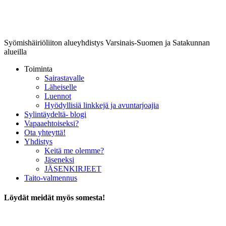
Lounais-Suomen-SYLI ry
Syömishäiriöliiton alueyhdistys Varsinais-Suomen ja Satakunnan
alueilla
Toiminta
Sairastavalle
Läheiselle
Luennot
Hyödyllisiä linkkejä ja avuntarjoajia
Sylintäydeltä- blogi
Vapaaehtoiseksi?
Ota yhteyttä!
Yhdistys
Keitä me olemme?
Jäseneksi
JÄSENKIRJEET
Taito-valmennus
Löydät meidät myös somesta!