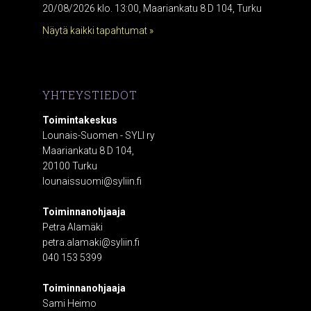
20/08/2026 klo. 13:00, Maariankatu 8 D 104, Turku
Näytä kaikki tapahtumat »
YHTEYSTIEDOT
Toimintakeskus
Lounais-Suomen - SYLI ry
Maariankatu 8 D 104,
20100 Turku
lounaissuomi@syliin.fi
Toiminnanohjaaja
Petra Alamäki
petra.alamaki@syliin.fi
040 153 5399
Toiminnanohjaaja
Sami Heimo