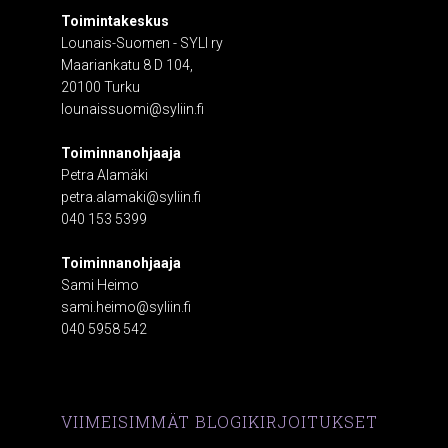
Toimintakeskus
Lounais-Suomen - SYLI ry
Maariankatu 8 D 104,
20100 Turku
lounaissuomi@syliin.fi
Toiminnanohjaaja
Petra Alamäki
petra.alamaki@syliin.fi
040 153 5399
Toiminnanohjaaja
Sami Heimo
sami.heimo@syliin.fi
040 5958 542
VIIMEISIMMÄT BLOGIKIRJOITUKSET